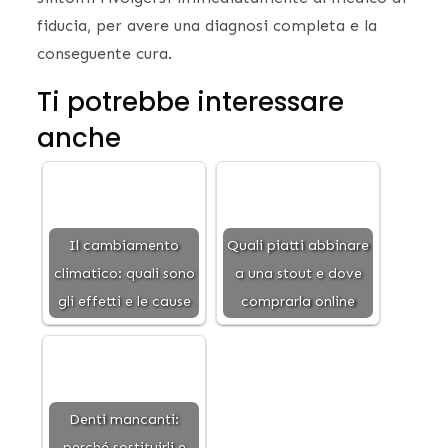
fiducia, per avere una diagnosi completa e la
conseguente cura.
Ti potrebbe interessare
anche
Il cambiamento
Quali piatti abbinare
climatico: quali sono
a una stout e dove
gli effetti e le cause
comprarla online
Denti mancanti:
perché sostituirli e