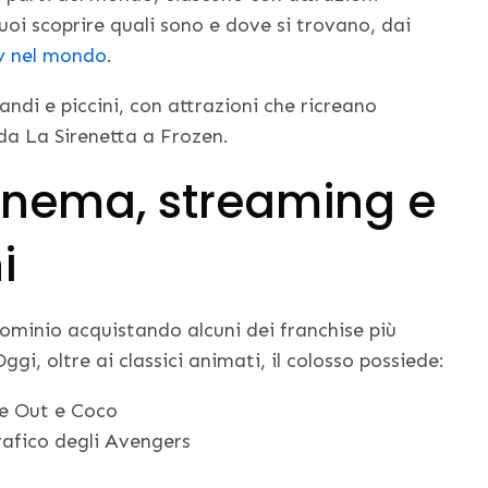
uoi scoprire quali sono e dove si trovano, dai
ey nel mondo
.
ndi e piccini, con attrazioni che ricreano
da La Sirenetta a Frozen.
cinema, streaming e
i
dominio acquistando alcuni dei franchise più
i, oltre ai classici animati, il colosso possiede:
de Out e Coco
rafico degli Avengers