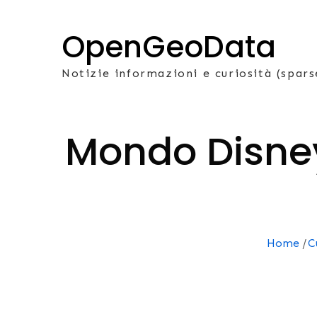
Skip
to
OpenGeoData
content
Notizie informazioni e curiosità (spars
Mondo Disney:
Home
C