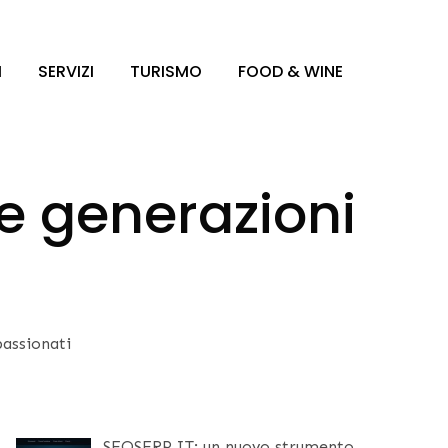
I
SERVIZI
TURISMO
FOOD & WINE
 e generazioni
passionati
SEOSERP.IT: un nuovo strumento