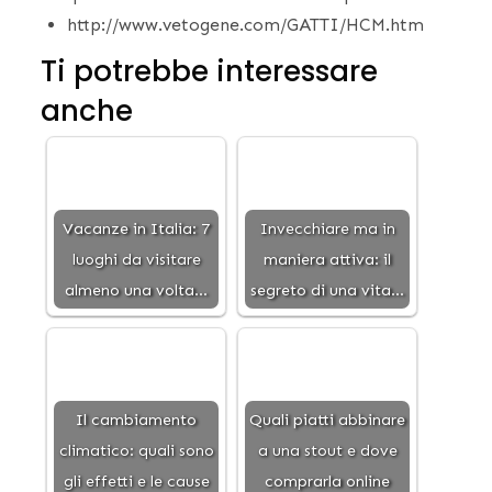
http://www.vetogene.com/GATTI/HCM.htm
Ti potrebbe interessare
anche
Vacanze in Italia: 7
Invecchiare ma in
luoghi da visitare
maniera attiva: il
almeno una volta…
segreto di una vita…
Il cambiamento
Quali piatti abbinare
climatico: quali sono
a una stout e dove
gli effetti e le cause
comprarla online