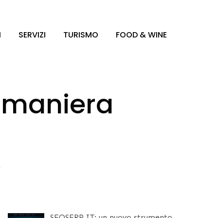
I
SERVIZI
TURISMO
FOOD & WINE
n maniera
e
SEOSERP.IT: un nuovo strumento