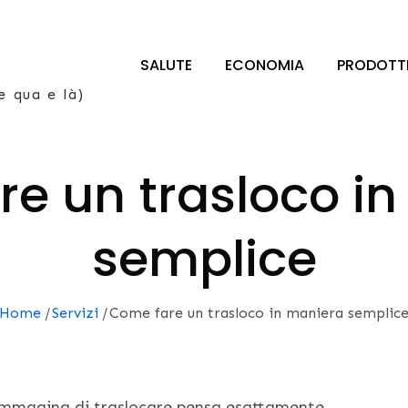
SALUTE
ECONOMIA
PRODOTT
e qua e là)
e un trasloco i
semplice
Home
Servizi
Come fare un trasloco in maniera semplic
 immagina di traslocare pensa esattamente