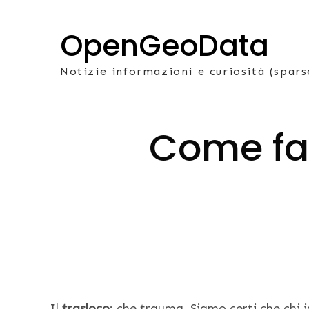
Skip
to
OpenGeoData
content
Notizie informazioni e curiosità (spars
Come far
Il
trasloco
: che trauma. Siamo certi che chi