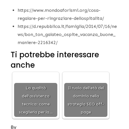
https://www.mondoaforismi.org/cosa-
regalare-per-ringraziare-dellospitalita/
https://d.repubblica.it/famiglia/2014/07/16/ne
ws/bon_ton_galateo_ospite_vacanza_buone_
maniere-2216342/
Ti potrebbe interessare
anche
La qualità
Il ruolo dell’età del
dell’assistenza
dominio nella
tecnica: come
strategia SEO off-
sceglierla per la…
page
By