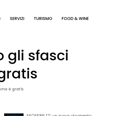
I
SERVIZI
TURISMO
FOOD & WINE
gli sfasci
gratis
oma è gratis
SEOSERP.IT: un nuovo strumento