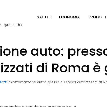
SALUTE
ECONOMIA
PRODOTT
e qua e là)
one auto: presso 
izzati di Roma è 
otti
Rottamazione auto: presso gli sfasci autorizzati di R
 economica e rapida per procedere alla